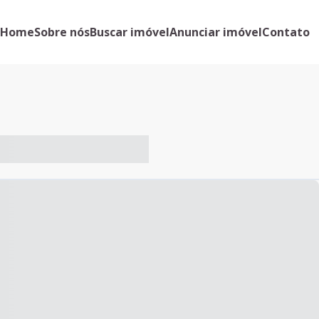
Home
Sobre nós
Buscar imóvel
Anunciar imóvel
Contato
-- ----- ----- --- ------