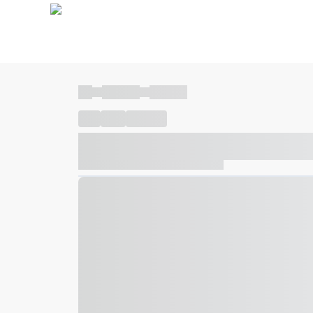
----
----- -----
----- -----
----
-----
---- ------
----- ----- -- ------ ---- ---- -- ---
----- ----- -- ------ ----- ----- -- ------