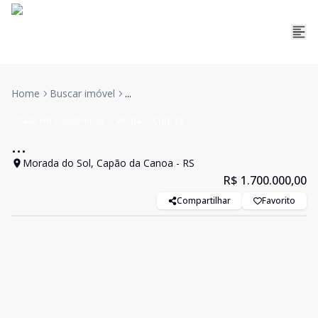
Home
Buscar imóvel
...
Casa em Condomínio
Venda
Cód:
33
...
Morada do Sol, Capão da Canoa - RS
R$ 1.700.000,00
Compartilhar
Favorito